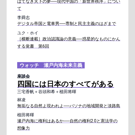
はてなき天下の夢──現代中国の「新世界秩序」につい
て
李舜志
デジタル帝国と電車男──専制と民主主義のはざまで
ユク・ホイ
［横断連載］政治認識論の意義──惑星的なものにかん
する覚書 第6回
ウォッチ 瀬戸内海未来主義
座談会
四国には日本のすべてがある
三宅香帆＋谷頭和希＋植田将暉
林凌
無垢なる自然よ現われよ──パソナの地域開発と淡路島
植田将暉
瀬戸内海に権利はあるか──自然の権利2.0と憲法学の
想像力