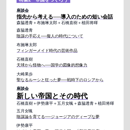
座談会
指先から考える──導入のための短い会話
森脇透青＋布施琳太郎＋石橋直樹＋植田将暉
森脇透青
陰謀の手応え──擬人の時代について
布施琳太郎
フィンガーメイド時代の芸術作品
石橋直樹
天球から怪物へ──国学の図像的想像力
大崎果歩
聖なるルーシと狂った夢──戦時下のロシアから
座談会
新しい帝国とその時代
石橋直樹＋伊勢康平＋五月女颯＋森脇透青＋植田将暉
五月女颯
陰謀論を育てる──ジョージアのディープな夢
伊勢康平