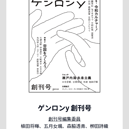
ゲンロンy 創刊号
創刊号編集委員
植田将暉、五月女颯、森脇透青、栁田詩織