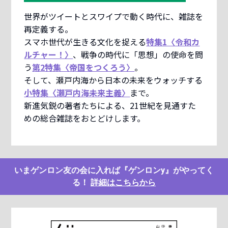
世界がツイートとスワイプで動く時代に、雑誌を
再定義する。
スマホ世代が生きる文化を捉える
特集1〈令和カ
ルチャー！〉
、戦争の時代に「思想」の使命を問
う
第2特集〈帝国をつくろう〉
。
そして、瀬戸内海から日本の未来をウォッチする
小特集〈瀬戸内海未来主義〉
まで。
新進気鋭の著者たちによる、21世紀を見通すた
めの総合雑誌をおとどけします。
いまゲンロン友の会に入れば『ゲンロンy』がやってく
る！
詳細はこちらから