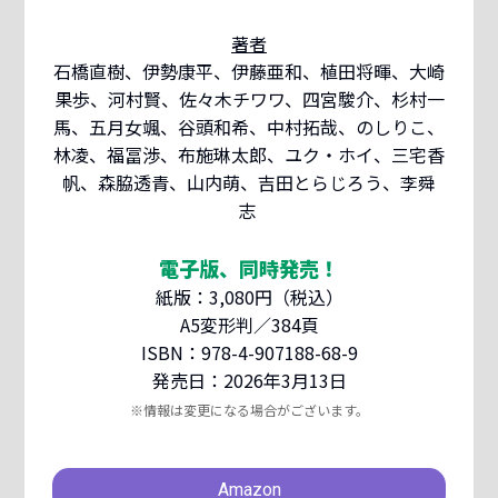
著者
石橋直樹、伊勢康平、伊藤亜和、植田将暉、大崎
果歩、河村賢、佐々木チワワ、四宮駿介、杉村一
馬、五月女颯、谷頭和希、中村拓哉、のしりこ、
林凌、福冨渉、布施琳太郎、ユク・ホイ、三宅香
帆、森脇透青、山内萌、吉田とらじろう、李舜
志
電子版、同時発売！
紙版：3,080円（税込）
A5変形判／384頁
ISBN：978-4-907188-68-9
発売日：2026年3月13日
※情報は変更になる場合がございます。
Amazon