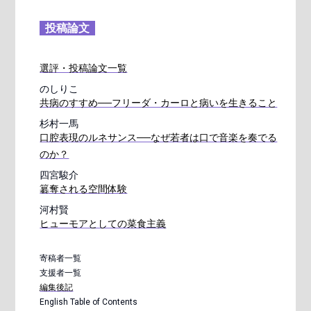
投稿論文
選評・投稿論文一覧
のしりこ
共病のすすめ──フリーダ・カーロと病いを生きること
杉村一馬
口腔表現のルネサンス──なぜ若者は口で音楽を奏でる
のか？
四宮駿介
簒奪される空間体験
河村賢
ヒューモアとしての菜食主義
寄稿者一覧
支援者一覧
編集後記
English Table of Contents