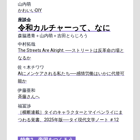
山内萌
かわいいDIY
座談会
令和カルチャーって、なに
森脇透青＋山内萌＋吉田とらじろう
中村拓哉
The Streets Are Alright. ──ストリートは反革命の場と
なるか
佐々木チワワ
AIにメンケアされる私たち──感情労働はいかに代替可
能か
伊藤亜和
斉藤さんへ
福冨渉
［横断連載］タイのキャラクターとマイペンライにま
つわる覚書、2025年版──タイ現代文学ノート ＃12
特集2 帝国をつくろう