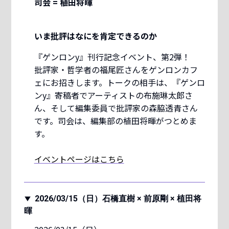
司会 = 植田将暉
いま批評はなにを肯定できるのか
『ゲンロンy』刊行記念イベント、第2弾！
批評家・哲学者の福尾匠さんをゲンロンカフ
ェにお招きします。トークの相手は、『ゲンロ
ンy』寄稿者でアーティストの布施琳太郎さ
ん、そして編集委員で批評家の森脇透青さん
です。司会は、編集部の植田将暉がつとめま
す。
イベントページはこちら
2026/03/15（日）石橋直樹 × 前原剛 × 植田将
暉