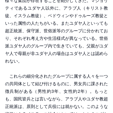
様々な集団が存在することを紹介してきた。マジョリ
ティであるユダヤ人以外に、アラブ人（キリスト教
徒、イスラム教徒）、ベドウィンやドゥルーズ教徒と
いった属性の人たちがいる。またユダヤ人といっても
超正統派、保守派、世俗派等のグループに分かれてお
り、それぞれ考え方や生活様式が異なっている。世俗
派ユダヤ人のグループ内で生きていても、父親がユダ
ヤ人で母親が非ユダヤ人の場合はユダヤ人とは認めら
れない。
これらの細分化されたグループに属する人々を一つ
の共同体として結び付けるものに、男女共に課された
徴兵制がある（男性約3年、女性約2年）。もっと
も、国民皆兵とは言いながら、アラブ人やユダヤ教超
正統派は、原則として兵役には就かない。このような