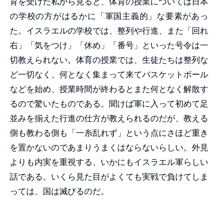
育を受けた私から見ると、体育の授業については日本
の学校の方がはるかに「軍国主義的」な要素があっ
た。イスラエルの学校では、整列や行進、また「回れ
右」「気をつけ」「休め」「番号」といった号令は一
切教えられない。体育の授業では、生徒たちは整列な
ど一切なく、何となく集まって来てバスケットボール
などを始め、授業時間が終わるとまた何となく解散す
るので驚いたものである。聞けば軍に入って初めて足
並みを揃えた行進の仕方が教えられるのだが、教える
側も教わる側も「一糸乱れず」という点にさほど重き
を置かないのであまりうまくはならないらしい。外見
よりも内実を重視する、いかにもイスラエル軍らしい
話である。いくら見た目がよくても実戦で負けてしま
っては、国は滅びるのだ。