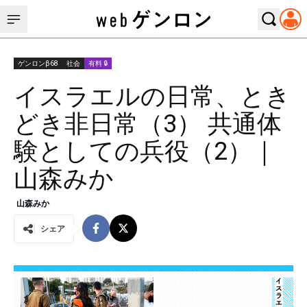
ゲンロンβ68
社会
有料 🔒
イスラエルの日常、とき
どき非日常（3） 共通体
験としての兵役（2）｜
山森みか
山森みか
シェア