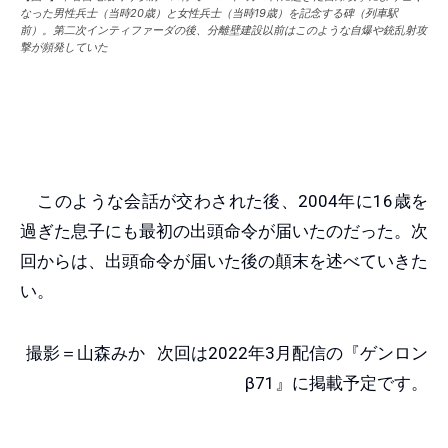
なった男性兵士（当時20歳）と女性兵士（当時19歳）を記念する碑（列車駅
前）。第二次インティファーダの後、分離壁建設以前はこのような自爆や銃乱射攻
撃が頻発していた
このような会話が交わされた後、2004年に16歳を
過ぎた息子にも最初の出頭命令が届いたのだった。次
回からは、出頭命令が届いた後の顛末を述べていきた
い。
撮影＝山森みか 次回は2022年3月配信の『ゲンロン
β71』に掲載予定です。