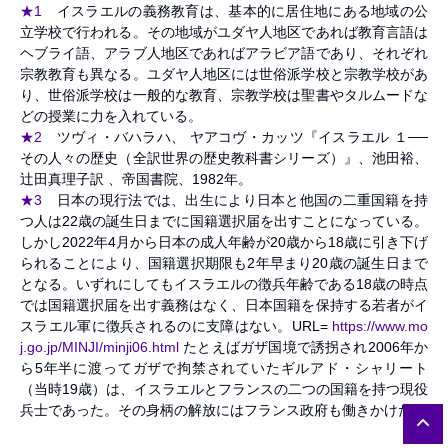
★1
イスラエルの義務教育は、基本的に居住地にある地域の公
立学校で行われる。その地域がユダヤ人地区であれば教育言語は
ヘブライ語、アラブ人地区であればアラビア語であり、それぞれ
宗教教育も異なる。ユダヤ人地区には世俗派学校と宗教学校があ
り、世俗派学校は一般的な教育、宗教学校は聖書やタルムードな
どの授業に力を入れている。
★2
ツヴィ・バハラハ、 ヤアコヴ・カッツ『イスラエル １──
その人々の歴史（全訳世界の歴史教科書シリーズ）』、池田裕、
辻田真理子訳 、帝国書院、1982年。
★3
日本の現行法では、出生により日本と他国の二重国籍を持
つ人は22歳の誕生日までに国籍選択届を出すことになっている。
しかし2022年4月から日本の成人年齢が20歳から18歳に引き下げ
られることにより、国籍選択期限も2年早まり20歳の誕生日まで
となる。いずれにしてもイスラエルの徴兵年齢である18歳の時点
では国籍選択届を出す義務はなく、日本国籍を保持する若者がイ
スラエル軍に徴兵されるのに支障はない。URL=
https://www.mo
j.go.jp/MINJI/minji06.html
たとえばガザ国境で誘拐され2006年か
ら5年半に渡ってガザで拘禁されていたギルアド・シャリート
（当時19歳）は、イスラエルとフランスの二つの国籍を持つ現役
兵士であった。その身柄の解放にはフランス政府も働きかけた。