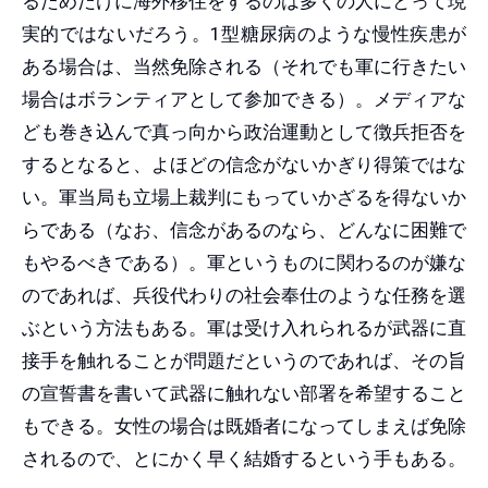
るためだけに海外移住をするのは多くの人にとって現
実的ではないだろう。1型糖尿病のような慢性疾患が
ある場合は、当然免除される（それでも軍に行きたい
場合はボランティアとして参加できる）。メディアな
ども巻き込んで真っ向から政治運動として徴兵拒否を
するとなると、よほどの信念がないかぎり得策ではな
い。軍当局も立場上裁判にもっていかざるを得ないか
らである（なお、信念があるのなら、どんなに困難で
もやるべきである）。軍というものに関わるのが嫌な
のであれば、兵役代わりの社会奉仕のような任務を選
ぶという方法もある。軍は受け入れられるが武器に直
接手を触れることが問題だというのであれば、その旨
の宣誓書を書いて武器に触れない部署を希望すること
もできる。女性の場合は既婚者になってしまえば免除
されるので、とにかく早く結婚するという手もある。