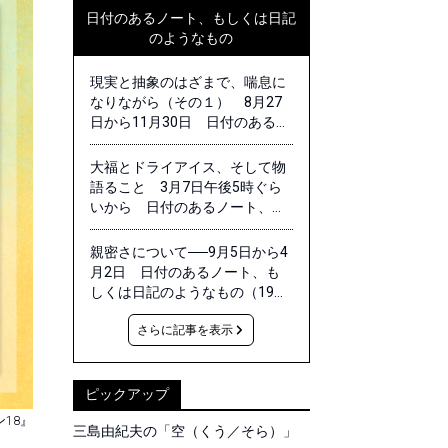
日付のあるノート、もしくは日記
のようなもの
現実と抽象のはざまで、喘息に
なりながら（その１） 8月27
日から11月30日 日付のあるノ
ート、もしくは日記のようなも
の（20）｜田中功起
大福とドライアイス、そして物
語ること 3月7日午後5時ぐら
いから 日付のあるノート、も
しくは日記のようなもの 番外
篇｜田中功起
親密さについて──9月5日から4
月2日 日付のあるノート、も
しくは日記のようなもの（19）
｜田中功起
さらに記事を表示
ピックアップ
ン18』
三島由紀夫の「空（くう／そら）」