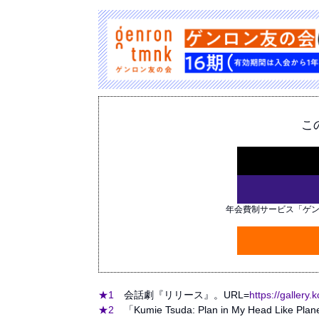
こ
年会費制サービス「ゲ
★1
会話劇『リリース』。URL=
https://gallery
★2
「Kumie Tsuda: Plan in My Head L