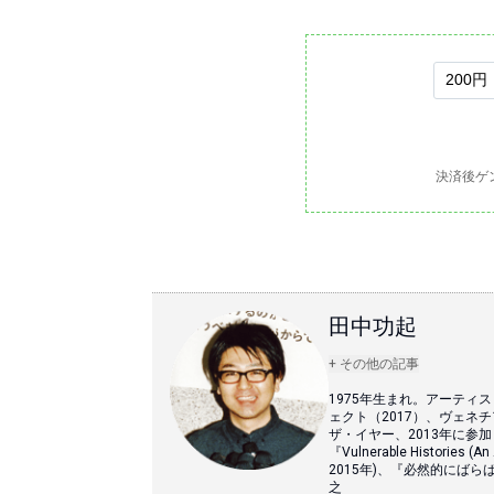
決済後ゲ
田中功起
+ その他の記事
1975年生まれ。アーティ
ェクト（2017）、ヴェネ
ザ・イヤー、2013年に
『Vulnerable Histories (
2015年)、『必然的にば
之