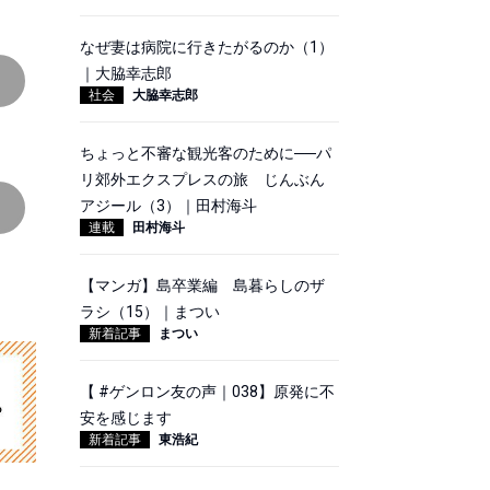
なぜ妻は病院に行きたがるのか（1）
｜大脇幸志郎
社会
大脇幸志郎
ちょっと不審な観光客のために──パ
リ郊外エクスプレスの旅 じんぶん
アジール（3）｜田村海斗
連載
田村海斗
【マンガ】島卒業編 島暮らしのザ
ラシ（15）｜まつい
新着記事
まつい
【 #ゲンロン友の声｜038】原発に不
安を感じます
新着記事
東浩紀