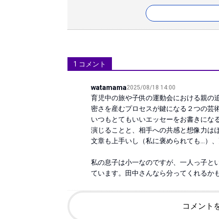
1
コメント
watamama
2025/08/18 14:00
育児中の旅や子供の運動会における親の
密さを産むプロセスが鍵になる２つの芸術
いつもとてもいいエッセーをお書きになる
演じることと、相手への共感と想像力はほ
文章も上手いし（私に褒められても…）、
私の息子は小一なのですが、一人っ子と
ています。田中さんなら分ってくれるかも
コメント