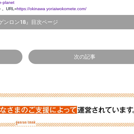
e-planet
。URL=
https://okinawa yoriaiwokomete.com/
ゲンロン18』目次ページ
次の記事