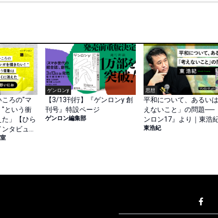
思想
ゲンロンy
ころの"マ
平和について、あるい
【3/13刊行】『ゲンロンy 創
"という衝
えないこと」の問題──
刊号』特設ページ
ゲンロン編集部
えた」【ひら
ンロン17』より｜東浩
東浩紀
インタビュー
室