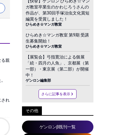
【快挙】ゲンロン ひらめき☆マン
ガ教室卒業生のかわじろうさんの
作品が、第30回手塚治虫文化賞短
編賞を受賞しました！
ひらめき☆マンガ教室
ひらめき☆マンガ教室 第9期 受講
生募集開始！
ひらめき☆マンガ教室
【展覧会】弓指寛治による個展
なる親
「続・四月の人魚」、京都展（第
一部）・東京展（第二部）が開催
中！
。

ゲンロン編集部
さらに記事を表示
にされ
その他
ゲンロンβ既刊一覧