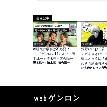
注目記事
新着記事
注目記事
AI研究に学会は不必要？
浅野いにお「若い
──『ゲンロン17』より｜暦
ンガを描きたい！
本純一＋清水亮＋落合陽一
動はとっくに消
暦本純一
|
清水亮
|
落合陽一
めき☆講座特別
ひらめき☆マンガ教
#1（前篇）】