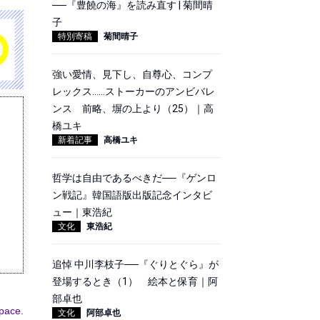
──『豊饒の海』を読み直す | 菊間晴
子
特別寄稿
菊間晴子
強い愛情、見下し、自尊心、コンプ
レックス……ストーカーのアンビバレ
ンス 前略、塀の上より（25）｜高
橋ユキ
新着記事
高橋ユキ
哲学は自由であるべきだ──『ゲンロ
ン戦記』韓国語版出版記念インタビ
ュー｜東浩紀
文化
東浩紀
追悼 中川李枝子──『ぐりとぐら』が
登場するとき（1） 絵本と保育｜阿
部卓也
space.
文化
阿部卓也