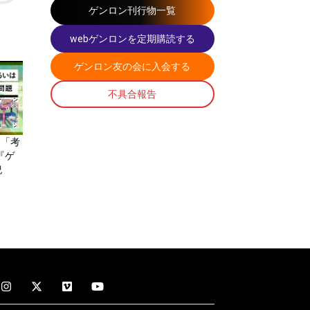
ゲンロン刊行物一覧
webゲンロンを定期購読する
ゲンロン友の会に入会する
不具合報告
は「考
『ゲ
紀