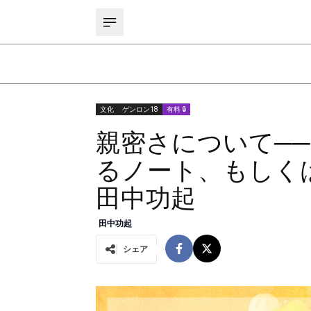
文化
ゲンロン18
有料 🔒
親密さについて──
るノート、もしく
田中功起
田中功起
シェア