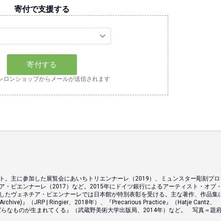
寄付で支援する
ンロンショップからメールが送信されます
スト。主に参加した展覧会にあいちトリエンナーレ（2019）、ミュンスター彫刻プロ
チア・ビエンナーレ（2017）など。2015年にドイツ銀行によるアーティスト・オブ
参加したヴェネチア・ビエンナーレでは日本館が特別表彰を受ける。主な著作、作品集
An Archive)』（JRP | Ringier、2018年）、『Precarious Practice』（Hatje Cantz、
らばらなものが生まれてくる』（武蔵野美術大学出版局、2014年）など。 写真＝題