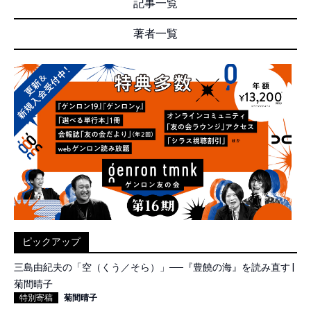
記事一覧
著者一覧
ピックアップ
三島由紀夫の「空（くう／そら）」──『豊饒の海』を読み直す |
菊間晴子
特別寄稿
菊間晴子