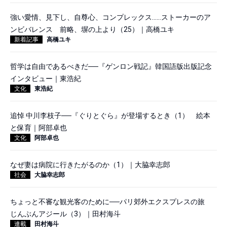
強い愛情、見下し、自尊心、コンプレックス……ストーカーのア
ンビバレンス 前略、塀の上より（25）｜高橋ユキ
新着記事
高橋ユキ
哲学は自由であるべきだ──『ゲンロン戦記』韓国語版出版記念
インタビュー｜東浩紀
文化
東浩紀
追悼 中川李枝子──『ぐりとぐら』が登場するとき（1） 絵本
と保育｜阿部卓也
文化
阿部卓也
なぜ妻は病院に行きたがるのか（1）｜大脇幸志郎
社会
大脇幸志郎
ちょっと不審な観光客のために──パリ郊外エクスプレスの旅
じんぶんアジール（3）｜田村海斗
連載
田村海斗