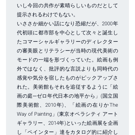
いし今回の共作が素晴らしいものだとして
提示されるわけでもない。
いささか細かい話になり恐縮だが、2000年
代初頭に都市部を中心として次々と誕生し
たコマーシャルギャラリーのディレクター
の審美眼とリテラシーが当時の現代美術の
モードの一端を形づくっていた。絵画も例
外ではなく、批評的な言説よりも同時代の
感覚や気分を宿したものがピックアップさ
れた。美術館もそれを追従するように「絵
画の庭─ゼロ年代日本の地平から」(国立国
際美術館、2010年)、「絵画の在りかThe
Way of Painting」(東京オペラシティ アート
ギャラリー、2014年)といった絵画展を企画
し「ペインター」達をカタログ的に紹介し