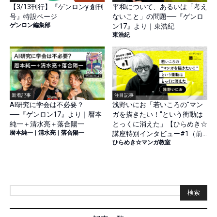
【3/13刊行】『ゲンロンy 創刊
平和について、あるいは「考え
号』特設ページ
ないこと」の問題──『ゲンロ
ゲンロン編集部
ン17』より｜東浩紀
東浩紀
新着記事
注目記事
AI研究に学会は不必要？
浅野いにお「若いころの"マン
──『ゲンロン17』より｜暦本
ガを描きたい！"という衝動は
純一＋清水亮＋落合陽一
とっくに消えた」【ひらめき☆
暦本純一
|
清水亮
|
落合陽一
講座特別インタビュー#1（前
ひらめき☆マンガ教室
篇）】
検索