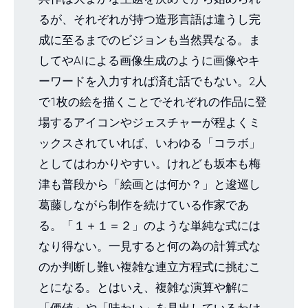
るが、それぞれが持つ造形言語は違うし完
成に至るまでのビジョンも当然異なる。ま
してやAIによる画像生成のように画像やキ
ーワードを入力すれば済む話でもない。2人
で1枚の絵を描くことでそれぞれの作品に登
場するアイコンやジェスチャーが程よくミ
ックスされていれば、いわゆる「コラボ」
としてはわかりやすい。けれども坂本も梅
津も普段から「絵画とは何か？」と逡巡し
葛藤しながら制作を続けている作家であ
る。「１＋１＝２」のような単純な式には
なり得ない。一見すると何の為の計算式な
のか判断し難い複雑な連立方程式に挑むこ
とになる。とはいえ、複雑な演算や解に
「価値」や「味わい」を見出しているわけ