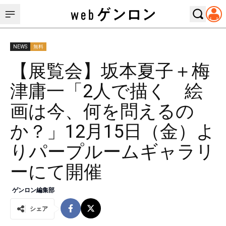
NEWS
無料
【展覧会】坂本夏子＋梅
津庸一「2人で描く 絵
画は今、何を問えるの
か？」12月15日（金）よ
りパープルームギャラリ
ーにて開催
ゲンロン編集部
シェア