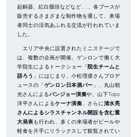
起銅器、紅白饅頭などなど……、各ブースが
販売するさまざまな制作物を通して、来場
者同士の活気あふれる交流が行われていま
した。
エリア中央に設置されたミニステージで
は、複数の企画が開催。ゲンロンで働く大
学院生によるトークショー「
院生チームと
語ろう
」にはじまり、小松理虔さんプロデ
ュースの「
ゲンロン日本酒バー
」、丸山朝
光さんによる
バンジョー演奏
や、山下Topo
洋平さんによる
ケーナ演奏
、さらに
清水亮
さんによるシラスチャンネル開設を含む重
大発表
も行われ、多くの来場者がビールや
軽食を片手にリラックスして観覧されてい