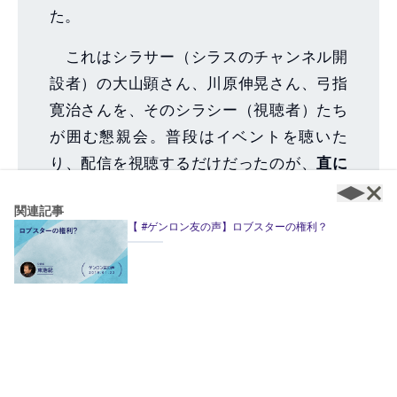
た。
これはシラサー（シラスのチャンネル開
設者）の大山顕さん、川原伸晃さん、弓指
寛治さんを、そのシラシー（視聴者）たち
が囲む懇親会。普段はイベントを聴いた
り、配信を視聴するだけだったのが、
直に
配信者と話せる
貴重な機会となりました。
関連記事
TOCでの第1部の感想を話し合う方々もい
【 #ゲンロン友の声】ロブスターの権利？
て、さながら和やかなオフ会のようでし
た。こうした静かに話せる場があるのも、
ゲンロン総会の醍醐味のひとつです。