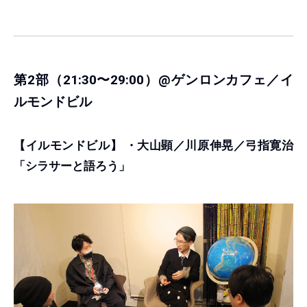
第2部（21:30〜29:00）@ゲンロンカフェ／イ
ルモンドビル
【イルモンドビル】
・大山顕／川原伸晃／弓指寛治
「シラサーと語ろう」