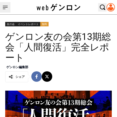
友の会
イベントレポート
無料
ゲンロン友の会第13期総
会「人間復活」完全レポ
ート
ゲンロン編集部
シェア