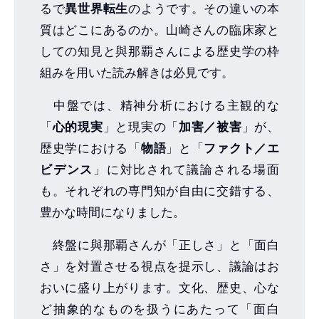
るで
異世界転生
のようです。その違いの本
質はどこにあるのか。山崎さんの臨床家と
しての知見と與那覇さんによる歴史学の枠
組みを用いた読み解きは必見です。
中盤では、精神分析における主観的な
「
心的現実
」と現実の「
加害／被害
」が、
歴史学における「
物語
」と「
ファクト／エ
ビデンス
」に対比されて議論される場面
も。それぞれの専門知が自由に交錯する、
豊かな時間になりました。
終盤に與那覇さんが「正しさ」と「面白
さ」を対置させる視点を提示し、議論はお
おいに盛り上がります。文化、歴史、心な
ど抽象的なものを扱うにあたって「面白