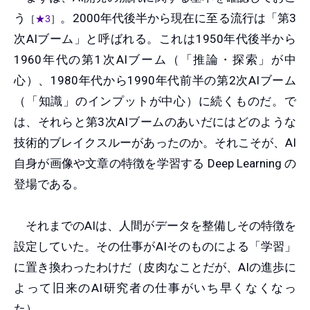
う
。2000年代後半から現在に至る流行は「第3
［
★3
］
次AIブーム」と呼ばれる。これは1950年代後半から
1960年代の第1次AIブーム（「推論・探索」が中
心）、1980年代から1990年代前半の第2次AIブーム
（「知識」のインプットが中心）に続くものだ。で
は、それらと第3次AIブームのあいだにはどのような
技術的ブレイクスルーがあったのか。それこそが、AI
自身が画像や文章の特徴を学習する Deep Learning の
登場である。
それまでのAIは、人間がデータを整備しその特徴を
設定していた。その仕事がAIそのものによる「学習」
に置き換わったわけだ（皮肉なことだが、AIの進歩に
よって旧来のAI研究者の仕事がいち早くなくなっ
た）。