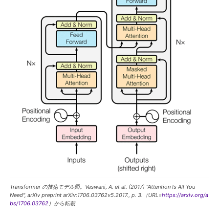
Transformer の技術モデル図。Vaswani, A. et al. (2017) "Attention Is All You
Need", arXiv preprint arXiv:1706.03762v5.2017., p. 3.（URL=
https://arxiv.org/a
bs/1706.03762
）から転載