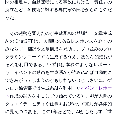
間の相違や、自動運転による事故における「責任」の
所在など、AI技術に対する専門家の関心からのものだ
った。
その趨勢を変えたのが生成系AIの登場だ。文章生成
AIの ChatGPT は、人間味のあるレスポンスを返すの
みならず、翻訳や文章構成を補助し、プロ並みのプロ
グラミングコードすら生成するうえ、ほとんど誰もが
それを利用できる。いずれは本稿のようなレポート
も、イベントの動画を生成系AIが読み込めば自動的に
できあがってしまうのかもしれない（じっさいに、ゲ
ンロン編集部では生成系AIを利用した
イベントレポー
ト
作成の試みをすこしずつ始めている）。AIが人間の
クリエイティビティや仕事をおびやかす兆しが具体的
に見えつつある。この1年ほどで、AIがもたらす「世