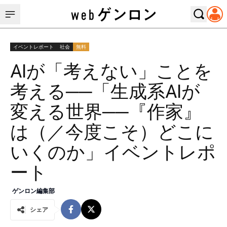
イベントレポート
社会
無料
AIが「考えない」ことを
考える──「生成系AIが
変える世界──『作家』
は（／今度こそ）どこに
いくのか」イベントレポ
ート
ゲンロン編集部
シェア