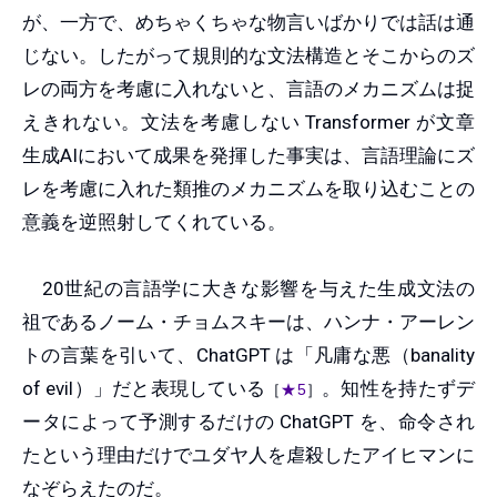
が、一方で、めちゃくちゃな物言いばかりでは話は通
じない。したがって規則的な文法構造とそこからのズ
レの両方を考慮に入れないと、言語のメカニズムは捉
えきれない。文法を考慮しない Transformer が文章
生成AIにおいて成果を発揮した事実は、言語理論にズ
レを考慮に入れた類推のメカニズムを取り込むことの
意義を逆照射してくれている。
20世紀の言語学に大きな影響を与えた生成文法の
祖であるノーム・チョムスキーは、ハンナ・アーレン
トの言葉を引いて、ChatGPT は「凡庸な悪（banality
of evil）」だと表現している
。知性を持たずデ
［
★5
］
ータによって予測するだけの ChatGPT を、命令され
たという理由だけでユダヤ人を虐殺したアイヒマンに
なぞらえたのだ。