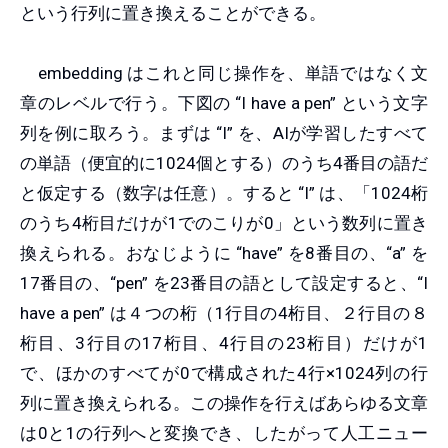
という行列に置き換えることができる。
embedding はこれと同じ操作を、単語ではなく文
章のレベルで行う。下図の “I have a pen” という文字
列を例に取ろう。まずは “I” を、AIが学習したすべて
の単語（便宜的に1024個とする）のうち4番目の語だ
と仮定する（数字は任意）。すると “I” は、「1024桁
のうち4桁目だけが1でのこりが0」という数列に置き
換えられる。おなじように “have” を8番目の、“a” を
17番目の、“pen” を23番目の語として設定すると、“I
have a pen” は４つの桁（1行目の4桁目、２行目の８
桁目、3行目の17桁目、4行目の23桁目）だけが1
で、ほかのすべてが0で構成された4行×1024列の行
列に置き換えられる。この操作を行えばあらゆる文章
は0と1の行列へと変換でき、したがって人工ニュー