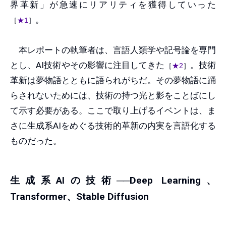
界革新」が急速にリアリティを獲得していった
。
［
★1
］
本レポートの執筆者は、言語人類学や記号論を専門
とし、AI技術やその影響に注目してきた
。技術
［
★2
］
革新は夢物語とともに語られがちだ。その夢物語に踊
らされないためには、技術の持つ光と影をことばにし
て示す必要がある。ここで取り上げるイベントは、ま
さに生成系AIをめぐる技術的革新の内実を言語化する
ものだった。
生成系AIの技術──Deep Learning、
Transformer、Stable Diffusion