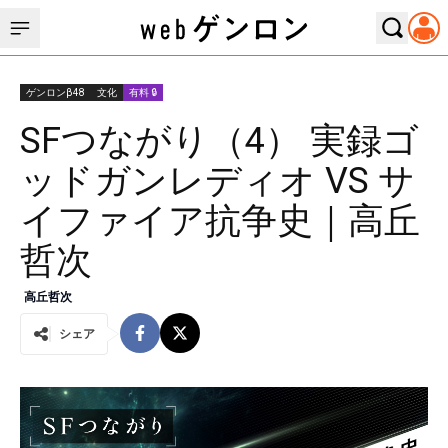
ゲンロンβ48
文化
有料 🔒
SFつながり（4） 実録ゴ
ッドガンレディオ VS サ
イファイア抗争史｜高丘
哲次
高丘哲次
シェア