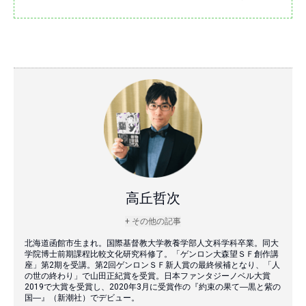
高丘哲次
+ その他の記事
北海道函館市生まれ。国際基督教大学教養学部人文科学科卒業。同大
学院博士前期課程比較文化研究科修了。「ゲンロン大森望ＳＦ創作講
座」第2期を受講。第2回ゲンロンＳＦ新人賞の最終候補となり、「人
の世の終わり」で山田正紀賞を受賞。日本ファンタジーノベル大賞
2019で大賞を受賞し、2020年3月に受賞作の『約束の果て―黒と紫の
国―』（新潮社）でデビュー。