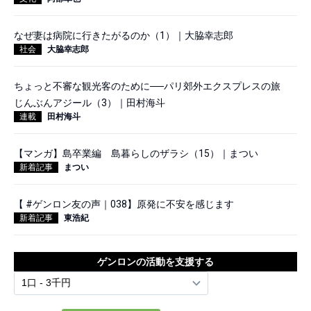
なぜ妻は病院に行きたがるのか（1）｜大脇幸志郎
社会
大脇幸志郎
ちょっと不審な観光客のために──パリ郊外エクスプレスの旅
じんぶんアジール（3）｜田村海斗
連載
田村海斗
【マンガ】島卒業編 島暮らしのザラシ（15）｜まつい
新着記事
まつい
【 #ゲンロン友の声｜038】原発に不安を感じます
新着記事
東浩紀
ゲンロンの活動を支援する