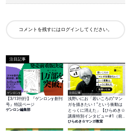
コメントを残すにはログインしてください。
注目記事
ゲンロンy
注目記事
【3/13刊行】『ゲンロンy 創刊
浅野いにお「若いころの"マン
号』特設ページ
ガを描きたい！"という衝動は
ゲンロン編集部
とっくに消えた」【ひらめき☆
講座特別インタビュー#1（前
ひらめき☆マンガ教室
篇）】