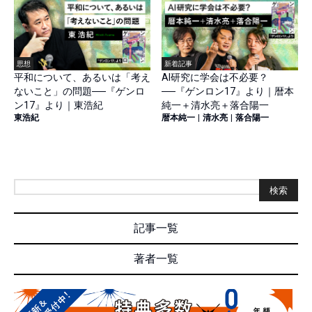
思想
新着記事
平和について、あるいは「考え
AI研究に学会は不必要？
ないこと」の問題──『ゲンロ
──『ゲンロン17』より｜暦本
ン17』より｜東浩紀
純一＋清水亮＋落合陽一
東浩紀
暦本純一
|
清水亮
|
落合陽一
検索
記事一覧
著者一覧