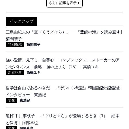
さらに記事を表示
ピックアップ
三島由紀夫の「空（くう／そら）」──『豊饒の海』を読み直す |
菊間晴子
特別寄稿
菊間晴子
強い愛情、見下し、自尊心、コンプレックス……ストーカーのア
ンビバレンス 前略、塀の上より（25）｜高橋ユキ
新着記事
高橋ユキ
哲学は自由であるべきだ──『ゲンロン戦記』韓国語版出版記念
インタビュー｜東浩紀
文化
東浩紀
追悼 中川李枝子──『ぐりとぐら』が登場するとき（1） 絵本
と保育｜阿部卓也
文化
阿部卓也