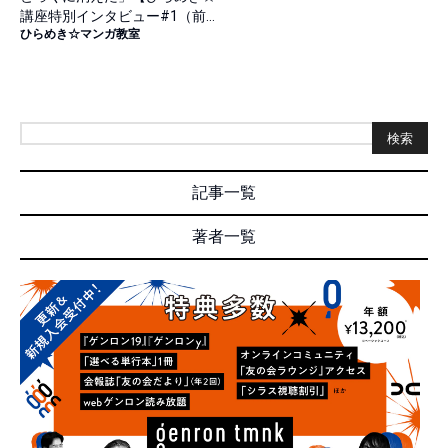
講座特別インタビュー#1（前
ひらめき☆マンガ教室
篇）】
検索
記事一覧
著者一覧