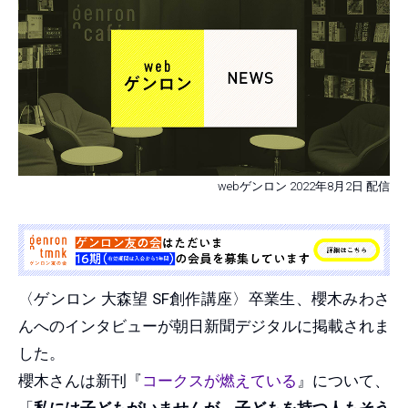
webゲンロン 2022年8月2日 配信
〈ゲンロン 大森望 SF創作講座〉卒業生、櫻木みわさ
んへのインタビューが朝日新聞デジタルに掲載されま
した。
櫻木さんは新刊『
コークスが燃えている
』について、
「
私には子どもがいませんが、子どもを持つ人もそう