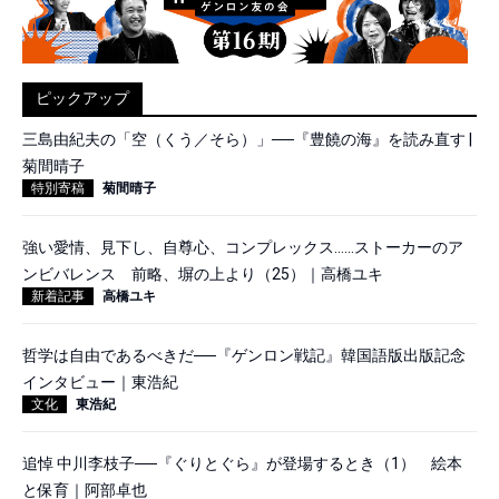
ピックアップ
三島由紀夫の「空（くう／そら）」──『豊饒の海』を読み直す |
菊間晴子
特別寄稿
菊間晴子
強い愛情、見下し、自尊心、コンプレックス……ストーカーのア
ンビバレンス 前略、塀の上より（25）｜高橋ユキ
新着記事
高橋ユキ
哲学は自由であるべきだ──『ゲンロン戦記』韓国語版出版記念
インタビュー｜東浩紀
文化
東浩紀
追悼 中川李枝子──『ぐりとぐら』が登場するとき（1） 絵本
と保育｜阿部卓也