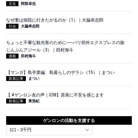
文化
阿部卓也
なぜ妻は病院に行きたがるのか（1）｜大脇幸志郎
社会
大脇幸志郎
ちょっと不審な観光客のために──パリ郊外エクスプレスの旅
じんぶんアジール（3）｜田村海斗
連載
田村海斗
【マンガ】島卒業編 島暮らしのザラシ（15）｜まつい
新着記事
まつい
【 #ゲンロン友の声｜038】原発に不安を感じます
新着記事
東浩紀
ゲンロンの活動を支援する