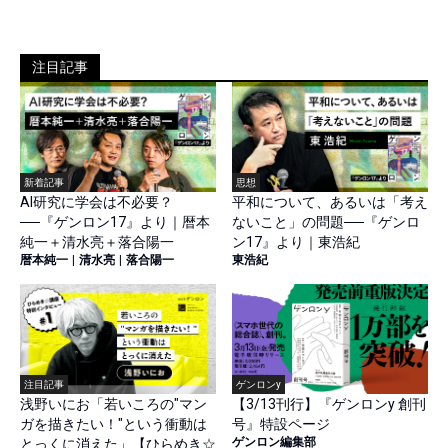
注目記事
新着記事
思想
AI研究に学会は不必要？
平和について、あるいは「考え
──『ゲンロン17』より｜暦本
ないこと」の問題──『ゲンロ
純一＋清水亮＋落合陽一
ン17』より｜東浩紀
暦本純一
|
清水亮
|
落合陽一
東浩紀
注目記事
ゲンロンy
浅野いにお「若いころの"マン
【3/13刊行】『ゲンロンy 創刊
ガを描きたい！"という衝動は
号』特設ページ
ゲンロン編集部
とっくに消えた」【ひらめき☆