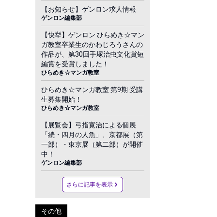
【お知らせ】ゲンロン求人情報
ゲンロン編集部
【快挙】ゲンロン ひらめき☆マン
ガ教室卒業生のかわじろうさんの
作品が、第30回手塚治虫文化賞短
編賞を受賞しました！
ひらめき☆マンガ教室
ひらめき☆マンガ教室 第9期 受講
生募集開始！
ひらめき☆マンガ教室
【展覧会】弓指寛治による個展
「続・四月の人魚」、京都展（第
一部）・東京展（第二部）が開催
中！
ゲンロン編集部
さらに記事を表示
その他