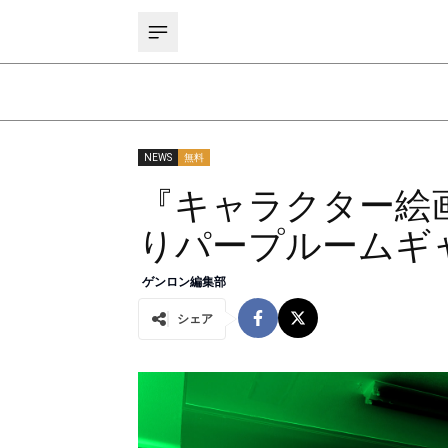
NEWS
無料
『キャラクター絵画
りパープルームギ
ゲンロン編集部
シェア