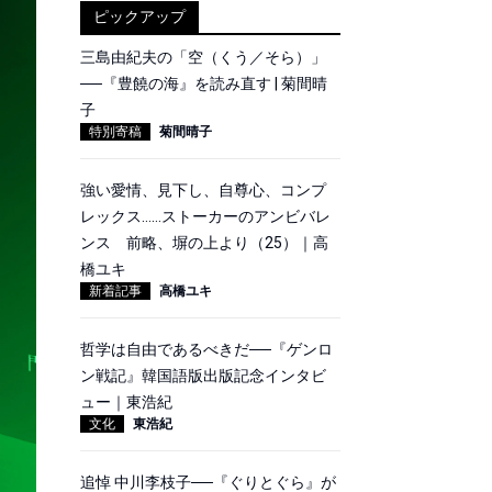
ピックアップ
三島由紀夫の「空（くう／そら）」
──『豊饒の海』を読み直す | 菊間晴
子
特別寄稿
菊間晴子
強い愛情、見下し、自尊心、コンプ
レックス……ストーカーのアンビバレ
ンス 前略、塀の上より（25）｜高
橋ユキ
新着記事
高橋ユキ
哲学は自由であるべきだ──『ゲンロ
ン戦記』韓国語版出版記念インタビ
ュー｜東浩紀
文化
東浩紀
追悼 中川李枝子──『ぐりとぐら』が