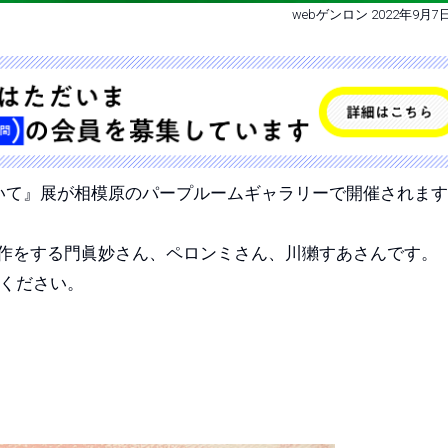
webゲンロン 2022年9月7
ついて』展が相模原のパープルームギャラリーで開催されま
制作をする門眞妙さん、ペロンミさん、川獺すあさんです
覧ください。