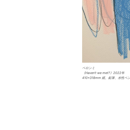
ペロンミ
《Haven't we met?》2022年
410×318mm 紙、鉛筆、水性