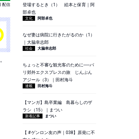
日 配信
登場するとき（1） 絵本と保育｜阿
部卓也
文化
阿部卓也
なぜ妻は病院に行きたがるのか（1）
｜大脇幸志郎
社会
大脇幸志郎
す。
ちょっと不審な観光客のために──パ
リ郊外エクスプレスの旅 じんぶん
。
アジール（3）｜田村海斗
連載
田村海斗
【マンガ】島卒業編 島暮らしのザ
ラシ（15）｜まつい
新着記事
まつい
【 #ゲンロン友の声｜038】原発に不