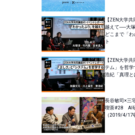
【ZEN大学
越えて──大
どこまで「わ
ト
【ZEN大学
テム」を哲学
浩紀「真理と
長谷敏司×三
喫茶#28 A
（2019/4