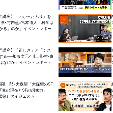
共同講座】「わかったふり」を
塚淳×竹内薫×宮本道人「科学は
かる」のか」イベントレポー
共同講座】「正しさ」と「シス
する──加藤文元×川上量生×東
はなにか」イベントレポート
宅陽一郎×大森望「大森望のSF
I研究の現在とSFの想像力」
/17収録）ダイジェスト