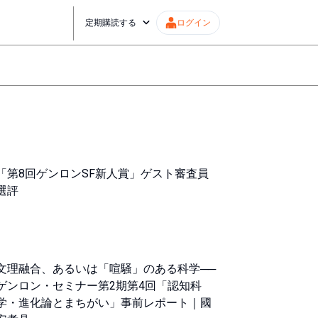
定期購読する
ログイン
「第8回ゲンロンSF新人賞」ゲスト審査員
選評
文理融合、あるいは「喧騒」のある科学──
ゲンロン・セミナー第2期第4回「認知科
学・進化論とまちがい」事前レポート｜國