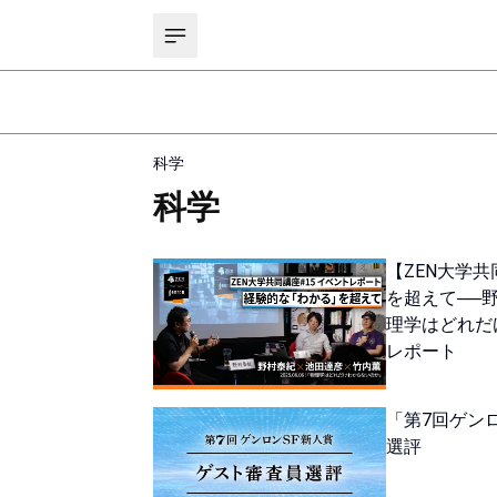
科学
科学
【ZEN大学
を超えて──
理学はどれだ
レポート
「第7回ゲン
選評