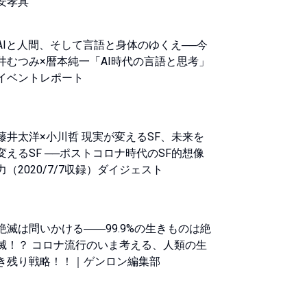
安孝具
AIと人間、そして言語と身体のゆくえ──今
井むつみ×暦本純一「AI時代の言語と思考」
イベントレポート
藤井太洋×小川哲 現実が変えるSF、未来を
変えるSF ──ポストコロナ時代のSF的想像
力（2020/7/7収録）ダイジェスト
絶滅は問いかける――99.9%の生きものは絶
滅！？ コロナ流行のいま考える、人類の生
き残り戦略！！｜ゲンロン編集部