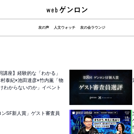
友の声
人文ウォッチ
友の会ラウンジ
共同講座】経験的な「わかる」
野村泰紀×池田達彦×竹内薫「物
けわからないのか」イベント
ロンSF新人賞」ゲスト審査員