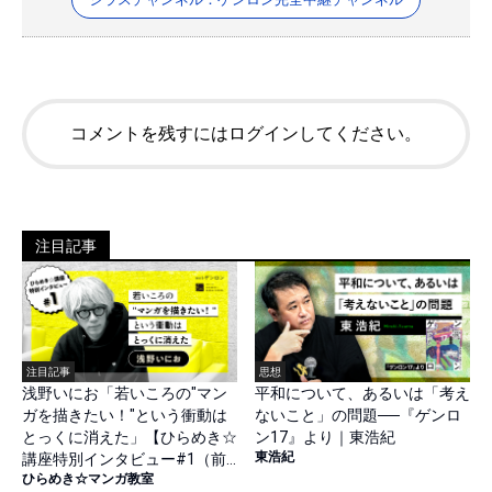
コメントを残すにはログインしてください。
注目記事
注目記事
思想
浅野いにお「若いころの"マン
平和について、あるいは「考え
ガを描きたい！"という衝動は
ないこと」の問題──『ゲンロ
とっくに消えた」【ひらめき☆
ン17』より｜東浩紀
東浩紀
講座特別インタビュー#1（前
ひらめき☆マンガ教室
篇）】