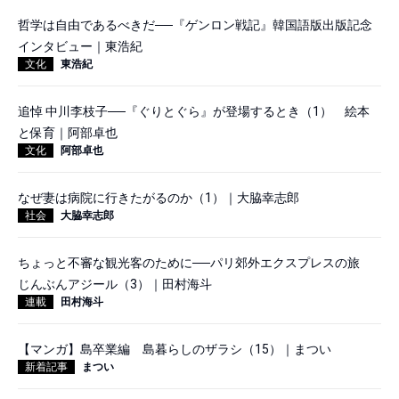
哲学は自由であるべきだ──『ゲンロン戦記』韓国語版出版記念
インタビュー｜東浩紀
文化
東浩紀
追悼 中川李枝子──『ぐりとぐら』が登場するとき（1） 絵本
と保育｜阿部卓也
文化
阿部卓也
なぜ妻は病院に行きたがるのか（1）｜大脇幸志郎
社会
大脇幸志郎
ちょっと不審な観光客のために──パリ郊外エクスプレスの旅
じんぶんアジール（3）｜田村海斗
連載
田村海斗
【マンガ】島卒業編 島暮らしのザラシ（15）｜まつい
新着記事
まつい