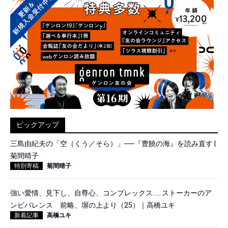
ピックアップ
三島由紀夫の「空（くう／そら）」──『豊饒の海』を読み直す |
菊間晴子
特別寄稿
菊間晴子
強い愛情、見下し、自尊心、コンプレックス……ストーカーのア
ンビバレンス 前略、塀の上より（25）｜高橋ユキ
新着記事
高橋ユキ