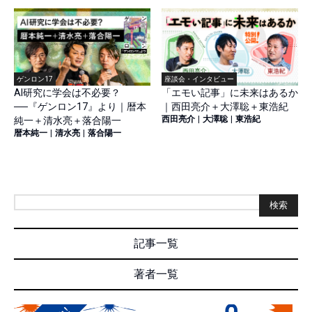
ゲンロン17
座談会・インタビュー
AI研究に学会は不必要？
「エモい記事」に未来はあるか
──『ゲンロン17』より｜暦本
｜西田亮介＋大澤聡＋東浩紀
西田亮介
|
大澤聡
|
東浩紀
純一＋清水亮＋落合陽一
暦本純一
|
清水亮
|
落合陽一
検索
記事一覧
著者一覧