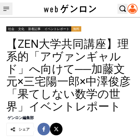
社会
文化
新着記事
イベントレポート
無料
【ZEN大学共同講座】理
系的「アヴァンギャル
ド」へ向けて──加藤文
元×三宅陽一郎×中澤俊彦
「果てしない数学の世
界」イベントレポート
ゲンロン編集部
シェア