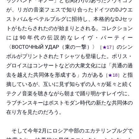
ックバンド「キノー」とも関わりのあったノヴィコフ
が、リガの音楽フェスで知り合ったドイツのDJウエ
ストバムをペテルブルグに招待し、本格的なDJセッ
トがもたらされたのが始まりとされる。コレクション
には90年代の伝説的なレイヴ・パーティー
〈ВОСТОЧНЫЙ УДАР（東の一撃）〉
のシン
［
★17
］
ボルがプリントされたＴシャツも登場した。ボリス・
グロイスはコンサートなどの大衆文化には「共通の過
去を越えた共同体を形成する」力がある
と指
［
★18
］
摘しているが、互いに見ず知らずの人々が延々と続く
テクノ音楽を聴きながら朝まで踊り明かすレイヴに、
ラブチンスキーはポストモダン時代の新たな共同体の
在り方を見たのだろう。
そして今年2月にロシア中部のエカテリンブルグで