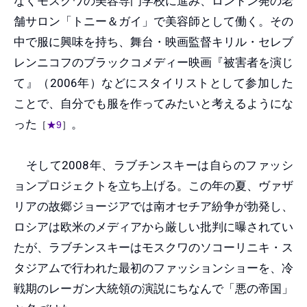
なくモスクワの美容専門学校に進み、ロンドン発の老
舗サロン「トニー＆ガイ」で美容師として働く。その
中で服に興味を持ち、舞台・映画監督キリル・セレブ
レンニコフのブラックコメディー映画『被害者を演じ
て』（2006年）などにスタイリストとして参加した
ことで、自分でも服を作ってみたいと考えるようにな
った
。
［
★9
］
そして2008年、ラブチンスキーは自らのファッシ
ョンプロジェクトを立ち上げる。この年の夏、ヴァザ
リアの故郷ジョージアでは南オセチア紛争が勃発し、
ロシアは欧米のメディアから厳しい批判に曝されてい
たが、ラブチンスキーはモスクワのソコーリニキ・ス
タジアムで行われた最初のファッションショーを、冷
戦期のレーガン大統領の演説にちなんで「悪の帝国」