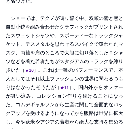
と名づけた。
ショーでは、テクノが鳴り響く中、双頭の鷲と熊と
自動小銃を組み合わせたグラフィックがプリントされ
たスウェットシャツや、スポーティーなトラックジャ
ケット、デスメタルを思わせるスパイクで覆われたマ
スク、両袖を肩のところで大胆に切り落としたＴシャ
ツなどを着た若者たちがスタジアムのトラックを練り
歩いた
。これは一種のパフォーマンスで、本
［
★10
］
人としてはそれ以上ファッションの世界に関わるつも
りはなかったそうだが
、国内外からオファー
［
★11
］
が舞い込み、コレクション作りを続けることになっ
た。コムデギャルソンから生産に関して全面的なバッ
クアップを受けるようになってから販路は世界に拡大
し、今や欧米やアジアの若者から絶大な支持を集める