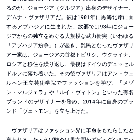
るのが、ジョージア（グルジア）出身のデザイナー、
デムナ・ヴァザリアだ。彼は1981年に黒海北岸に面
するアブハジアに生まれた。故郷では93年にジョー
ジアからの独立をめぐる大規模な武力衝突（いわゆる
「アブハジア紛争」）が起き、難民となったヴァザリ
ア一家は、ジョージアの首都トビリシ、ウクライナ、
ロシアと移住を繰り返し、最後はドイツのデュッセル
ドルフに落ち着いた。その後ヴァザリアはアントウェ
ルペン王立芸術学院でファッションを学び、「メゾ
ン・マルジェラ」や「ルイ・ヴィトン」といった有名
ブランドのデザイナーを務め、2014年に自身のブラ
ンド「ヴェトモン」を立ち上げた。
ヴァザリアはファッション界に革命をもたらしたと
言われる。たとえば昨今は男女問わずビッグシルエッ