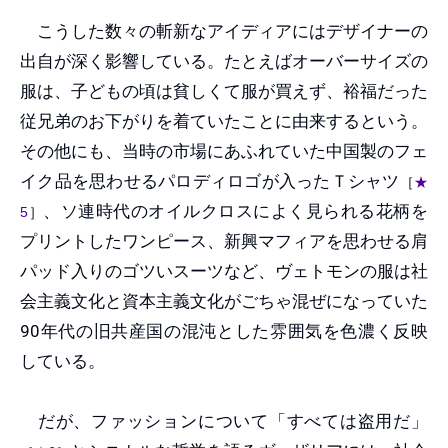
こうした数々の斬新なアイディアにはデザイナーの
出自が深く影響している。たとえばオーバーサイズの
服は、子どもの頃は貧しくて服が買えず、裕福だった
従兄弟のお下がりを着ていたことに由来するという。
その他にも、当時の市場にあふれていた中国製のフェ
イク品を思わせるパロディロゴが入ったＴシャツ
［
★
、ソ連時代のオイルクロスによく見られる花柄を
5
］
プリントしたワンピース、新興マフィアを思わせる肩
パッド入りのゴツいスーツなど、ヴェトモンの服は社
会主義文化と資本主義文化がごちゃ混ぜになっていた
90年代の旧共産国の混沌とした雰囲気を色濃く反映
している。
だが、ファッションについて「すべては盗用だ」