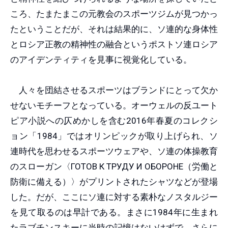
ころ、たまたまこの元教会のスポーツジムが見つかっ
たということだが、それは結果的に、ソ連的な身体性
とロシア正教の精神性の融合というポストソ連ロシア
のアイデンティティを見事に視覚化している。
人々を団結させるスポーツはブランドにとって欠か
せないモチーフとなっている。オーウェルの反ユート
ピア小説への仄めかしを含む2016年春夏のコレクシ
ョン「1984」ではオリンピックが取り上げられ、ソ
連時代を思わせるスポーツウェアや、ソ連の体操教育
のスローガン〈ГОТОВ К ТРУДУ И ОБОРОНЕ（労働と
防衛に備える）〉がプリントされたシャツなどが登場
した。だが、ここにソ連に対する素朴なノスタルジー
を見て取るのは早計である。まさに1984年に生まれ
たラブチンスキーに当時の記憶はないはずで、さらに