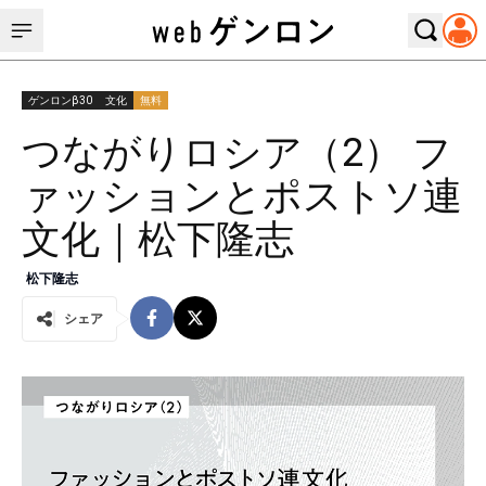
ゲンロンβ30
文化
無料
つながりロシア（2） フ
ァッションとポストソ連
文化｜松下隆志
松下隆志
シェア