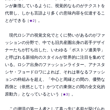
ンが象徴しているように、視覚的なものがテクストを
代替し、しかも言語より多くの意味内容を伝達するこ
とができる
。
［
★2
］
現代ロシアの視覚文化でとくに勢いがあるのがファ
ッションの分野で、中でも旧共産圏出身の若手デザイ
ナーたちが打ち出した、いわゆる「ポストソ連美学」
と呼ばれる新傾向のスタイルが世界的に注目を集めて
いる。ロシア出身のファッションライター、アナスタ
シヤ・フョードロワによれば、それは単なるファッシ
ョンの枠組みを超え、「中心と周縁との間の、優勢な
西側と（依然として）かつての東側との間の全文化的
原動力」となっているという
。
［
★3
］
この潮流の第一人者として真っ先に名前が挙げられ