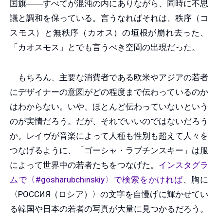
国旗――すべてが混沌の内にありながら、同時に不思
議と調和を保っている。言うなればそれは、秩序（コ
スモス）と無秩序（カオス）の垣根が崩れ去った、
「カオスモス」とでも言うべき空間の出現だった。
もちろん、主要な消費者である欧米やアジアの若者
にデザイナーの意図がどの程度まで伝わっているのか
はわからない。いや、ほとんど伝わっていないという
のが実情だろう。だが、それでいいのではないだろう
か。レイヴが音楽によって人種も性別も超えて人々を
つなげるように、「ゴーシャ・ラブチンスキー」は服
によって世界中の若者たちをつなげた。
インスタグラ
ムで〈#gosharubchinskiy〉で検索をかければ
、胸に
〈РОССИЯ（ロシア）〉の文字を自慢げに輝かせてい
る韓国や日本の若者の写真が大量に見つかるだろう。