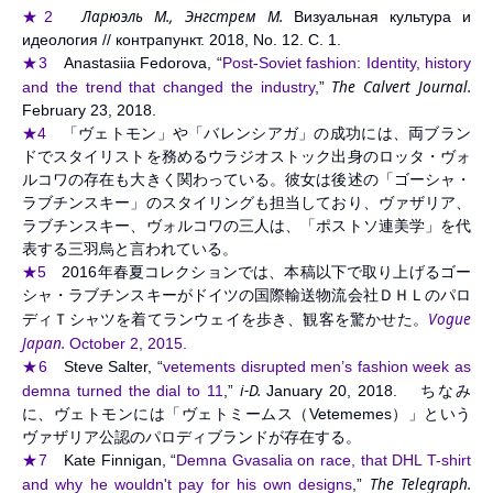
Ларюэль М., Энгстрем М.
★2
Визуальная культура и
идеология // контрапункт. 2018, No. 12. С. 1.
★3
Anastasiia Fedorova, “
Post-Soviet fashion: Identity, history
The Calvert Journal.
and the trend that changed the industry
,”
February 23, 2018.
★4
「ヴェトモン」や「バレンシアガ」の成功には、両ブラン
ドでスタイリストを務めるウラジオストック出身のロッタ・ヴォ
ルコワの存在も大きく関わっている。彼女は後述の「ゴーシャ・
ラブチンスキー」のスタイリングも担当しており、ヴァザリア、
ラブチンスキー、ヴォルコワの三人は、「ポストソ連美学」を代
表する三羽烏と言われている。
★5
2016年春夏コレクションでは、本稿以下で取り上げるゴー
シャ・ラブチンスキーがドイツの国際輸送物流会社ＤＨＬのパロ
Vogue
ディＴシャツを着てランウェイを歩き、観客を驚かせた。
Japan.
October 2, 2015.
★6
Steve Salter, “
vetements disrupted men’s fashion week as
i-D.
demna turned the dial to 11
,”
January 20, 2018. ちなみ
に、ヴェトモンには「ヴェトミームス（Vetememes）」という
ヴァザリア公認のパロディブランドが存在する。
★7
Kate Finnigan, “
Demna Gvasalia on race, that DHL T-shirt
The Telegraph.
and why he wouldn't pay for his own designs
,”