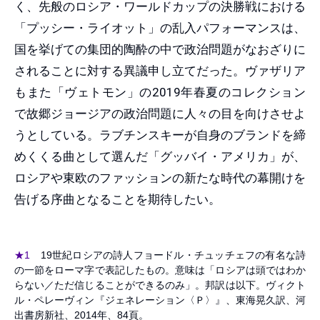
く、先般のロシア・ワールドカップの決勝戦における
「プッシー・ライオット」の乱入パフォーマンスは、
国を挙げての集団的陶酔の中で政治問題がなおざりに
されることに対する異議申し立てだった。ヴァザリア
もまた「ヴェトモン」の2019年春夏のコレクション
で故郷ジョージアの政治問題に人々の目を向けさせよ
うとしている。ラブチンスキーが自身のブランドを締
めくくる曲として選んだ「グッバイ・アメリカ」が、
ロシアや東欧のファッションの新たな時代の幕開けを
告げる序曲となることを期待したい。
★1
19世紀ロシアの詩人フョードル・チュッチェフの有名な詩
の一節をローマ字で表記したもの。意味は「ロシアは頭ではわか
らない／ただ信じることができるのみ」。邦訳は以下。ヴィクト
ル・ペレーヴィン『ジェネレーション〈Ｐ〉』、東海晃久訳、河
出書房新社、2014年、84頁。