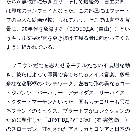
たちが無秩序に歩き回り、そして最後の「自由の間」
は即席のランウェイとなった。この部屋にはブラート
フの巨大な絵画が掲げられており、そこでは青空を背
景に、90年代を象徴する〈СВОБОДА（自由）〉とい
うキリル文字が雲を突き抜けて観る者に向かってくる
ように描かれている。
ブラウン運動を思わせるモデルたちの不規則な動
き、彼らによって即興で奏でられるノイズ音楽、多種
多様な迷彩柄のパッチワーク、左右で形の異なるコー
トやパンツ、バーバリー、アディダス、リーバイス、
ドクター・マーチンといった、国もカテゴリーも異な
るブランドのミックス、ブラートフがコレクションの
ために制作した〈ДРУГ ВДРУГ ВРАГ（友 突然 敵）〉
のスローガン、並列されたアメリカとロシアと日本の