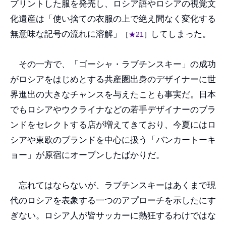
プリントした服を発売し、ロシア語やロシアの視覚文
化遺産は「使い捨ての衣服の上で絶え間なく変化する
無意味な記号の流れに溶解」
してしまった。
［
★21
］
その一方で、「ゴーシャ・ラブチンスキー」の成功
がロシアをはじめとする共産圏出身のデザイナーに世
界進出の大きなチャンスを与えたことも事実だ。日本
でもロシアやウクライナなどの若手デザイナーのブラ
ンドをセレクトする店が増えてきており、今夏にはロ
シアや東欧のブランドを中心に扱う「バンカートーキ
ョー」が原宿にオープンしたばかりだ。
忘れてはならないが、ラブチンスキーはあくまで現
代のロシアを表象する一つのアプローチを示したにす
ぎない。ロシア人が皆サッカーに熱狂するわけではな