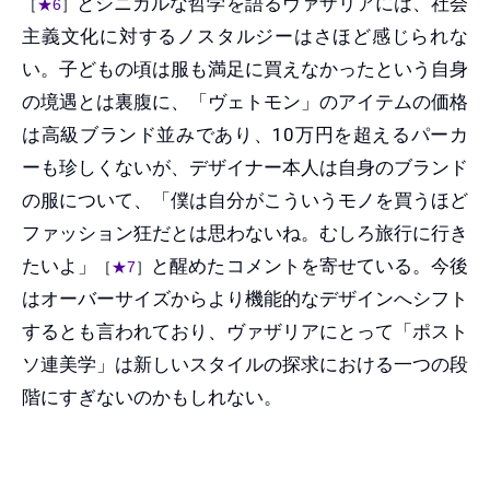
とシニカルな哲学を語るヴァザリアには、社会
［
★6
］
主義文化に対するノスタルジーはさほど感じられな
い。子どもの頃は服も満足に買えなかったという自身
の境遇とは裏腹に、「ヴェトモン」のアイテムの価格
は高級ブランド並みであり、10万円を超えるパーカ
ーも珍しくないが、デザイナー本人は自身のブランド
の服について、「僕は自分がこういうモノを買うほど
ファッション狂だとは思わないね。むしろ旅行に行き
たいよ」
と醒めたコメントを寄せている。今後
［
★7
］
はオーバーサイズからより機能的なデザインへシフト
するとも言われており、ヴァザリアにとって「ポスト
ソ連美学」は新しいスタイルの探求における一つの段
階にすぎないのかもしれない。