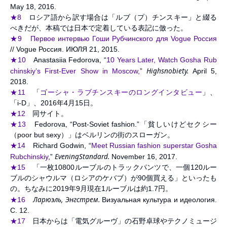
May 18, 2016.
★8
ロシア語から訳す場合は「ルブ（プ）チンスキー」と綴る
べきだが、本稿では日本で定着している表記に倣った。
★9
Первое интервью Гоши Рубчинского для Vogue Россия
// Vogue Россия. ИЮЛЯ 21, 2015.
★10
Anastasiia Fedorova, “
10 Years Later, Watch Gosha Rub
Highsnobiety.
chinskiy’s First-Ever Show in Moscow,
”
April 5,
2018.
★11
「
ゴーシャ・ラブチンスキーのロングインタビュー
」、
「i-D」、2016年4月15日。
★12
同サイト。
★13
Fedorova, “Post-Soviet fashion.”「貧しいけどセクシー
（poor but sexy）」はベルリンの街のスローガン。
★14
Richard Godwin, “
Meet Russian fashion superstar Gosha
EveningStandard.
Rubchinskiy
,”
November 16, 2017.
★15
「一枚10800ルーブルのトラックパンツで、一個120ルー
ブルのシャウルマ（ロシアのケバブ）が90個買える」といったも
の。ちなみに2019年9月現在1ルーブルは約1.7円。
Ларюэль, Энгстрем.
★16
Визуальная культура и идеология.
С. 12.
★17
日本からは「電気グルーヴ」の石野卓球やテクノミュージ