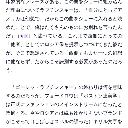
印象的なフレーズがある。この曲をショーに組み込ん
だ理由についてラブチンスキーは、「自分にとってア
メリカは幻想で、だからこの曲をショーに入れると決
めたことで、俺はたくさんのものにお別れを言ったん
だ」
と述べている。これまで西側にとっての
［
★20
］
「他者」としてのロシア像を提示しつづけてきた彼だ
が、そこで想定されている「西側」もまた一つの幻想
に他ならず、だからこそ訣別する必要があったのだろ
う。
「ゴーシャ・ラブチンスキー」の終わりは何を意味
するのだろうか。フョードロワは「ポストソ連美学」
は正式にファッションのメインストリームになったと
指摘する。今やロシアとは縁もゆかりもないブランド
がこぞって（しばしばスペルの誤った）キリル文字を