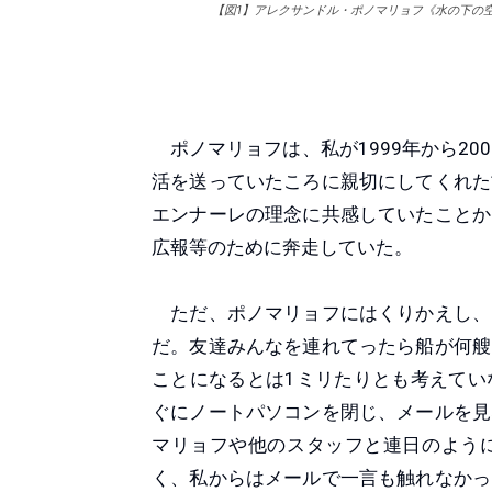
【図1】アレクサンドル・ポノマリョフ《水の下の空》 瀬戸
ポノマリョフは、私が1999年から20
活を送っていたころに親切にしてくれた
エンナーレの理念に共感していたことか
広報等のために奔走していた。
ただ、ポノマリョフにはくりかえし、
だ。友達みんなを連れてったら船が何艘
ことになるとは1ミリたりとも考えてい
ぐにノートパソコンを閉じ、メールを見
マリョフや他のスタッフと連日のよう
く、私からはメールで一言も触れなかっ