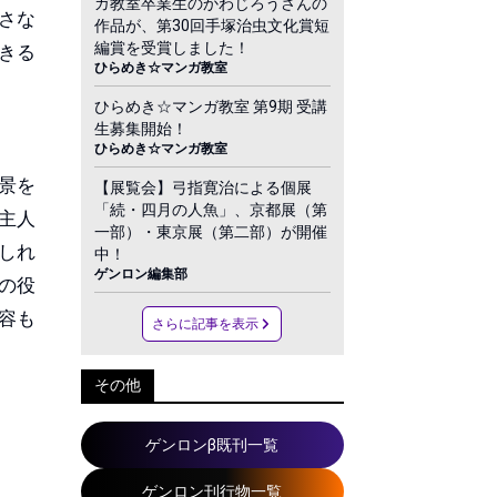
ガ教室卒業生のかわじろうさんの
さな
作品が、第30回手塚治虫文化賞短
編賞を受賞しました！
きる
ひらめき☆マンガ教室
ひらめき☆マンガ教室 第9期 受講
生募集開始！
ひらめき☆マンガ教室
景を
【展覧会】弓指寛治による個展
「続・四月の人魚」、京都展（第
主人
一部）・東京展（第二部）が開催
しれ
中！
ゲンロン編集部
の役
容も
さらに記事を表示
その他
ゲンロンβ既刊一覧
ゲンロン刊行物一覧