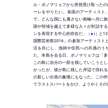
ル・ポノマリョフから突然受け取ったの
ーレをやりたい。各国のアーティスト
で、どんな国にも属さない南極へ共に旅
国や領域を越えて多様な人々が対話する
ンを表現する中心的存在だ」
と1
［
★1
］
国際芸術祭2016」の参加アーティス
活を共にし、漁師や住民への共感のう
た。本島を去る日、ポノマリョフは「多
この島に自分の一部を残していこうとし
かったが、彼が島に残した岸辺で揺れる
の新しい出発の象徴にもなった。この作
てラストスパートをかけ、ようやくその