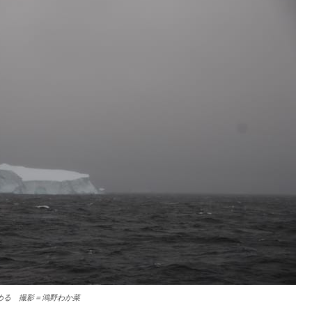
める 撮影＝鴻野わか菜