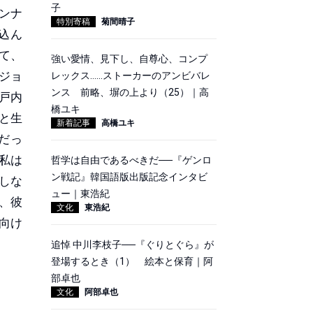
子
ンナ
特別寄稿
菊間晴子
込ん
て、
強い愛情、見下し、自尊心、コンプ
ジョ
レックス……ストーカーのアンビバレ
ンス 前略、塀の上より（25）｜高
戸内
橋ユキ
と生
新着記事
高橋ユキ
だっ
私は
哲学は自由であるべきだ──『ゲンロ
ン戦記』韓国語版出版記念インタビ
しな
ュー｜東浩紀
、彼
文化
東浩紀
向け
追悼 中川李枝子──『ぐりとぐら』が
登場するとき（1） 絵本と保育｜阿
部卓也
文化
阿部卓也