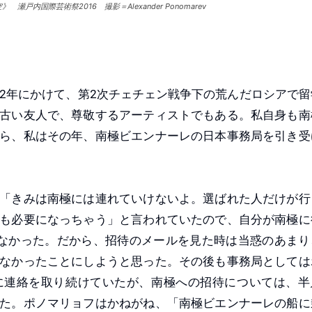
内国際芸術祭2016 撮影＝Alexander Ponomarev
02年にかけて、第2次チェチェン戦争下の荒んだロシアで留
古い友人で、尊敬するアーティストでもある。私自身も南
ら、私はその年、南極ビエンナーレの日本事務局を引き受
「きみは南極には連れていけないよ。選ばれた人だけが行
も必要になっちゃう」と言われていたので、自分が南極に
なかった。だから、招待のメールを見た時は当惑のあまり
なかったことにしようと思った。その後も事務局としては
に連絡を取り続けていたが、南極への招待については、半
た。ポノマリョフはかねがね、「南極ビエンナーレの船に