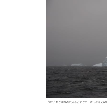
【図2】船が南極圏に入るとすぐに、氷山が見え始