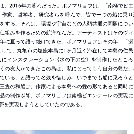
は、2016年の暮れだった。ポノマリョフは、「南極でビエ
、作家、哲学者、研究者らを呼んで、皆で一つの船に乗り
をする。それは、環境や宇宙などの人類共通の問題につい
仕組みを作るための航海なんだ。アーティストはそのヴィ
2年に亘って語り続けてきた。ポノマリョフはその年、「瀬
トとして、丸亀市の塩飽本島に1ヶ月近く滞在して本島の住民
ちにインスタレーション《水の下の空》を制作したところ
くの友人ができたこの島は、私にとってもう自分の島だ。
ている」と語って名残を惜しみ、いつまでも船に乗ろうと
三隻の和船は、作家による本島への愛の形であると同時に
品の制作以降、ポノマリョフは南極ビエンナーレの実現に
夢を実現しようとしていたのである。