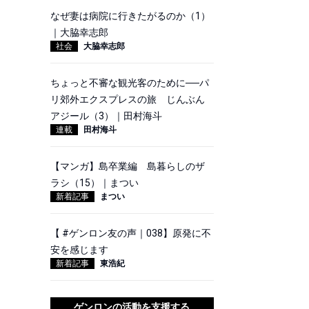
なぜ妻は病院に行きたがるのか（1）
｜大脇幸志郎
社会
大脇幸志郎
ちょっと不審な観光客のために──パ
リ郊外エクスプレスの旅 じんぶん
アジール（3）｜田村海斗
連載
田村海斗
【マンガ】島卒業編 島暮らしのザ
ラシ（15）｜まつい
新着記事
まつい
【 #ゲンロン友の声｜038】原発に不
安を感じます
新着記事
東浩紀
ゲンロンの活動を支援する