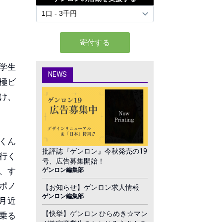
学生
NEWS
極ビ
け、
くん
批評誌『ゲンロン』今秋発売の19
行く
号、広告募集開始！
、す
ゲンロン編集部
ポノ
【お知らせ】ゲンロン求人情報
ゲンロン編集部
月近
【快挙】ゲンロン ひらめき☆マン
乗る