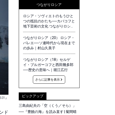
つながりロシア
ロシア・ソヴィエトのもうひと
つの抵抗のかたち──カバコフと
地下芸術の文化 つながりロシア
（21）｜河村彩
つながりロシア（20） ロシア・
バレエ──ソ連時代から現在まで
の歩み｜村山久美子
つながりロシア（18）セルゲ
イ・ブルガーコフと西田幾多郎
──歴史の意味へ｜堀江広行
さらに記事を表示
ピックアップ
β31』
三島由紀夫の「空（くう／そら）」
ンド
──『豊饒の海』を読み直す | 菊間晴