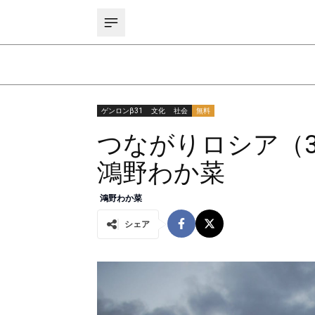
ゲンロンβ31
文化
社会
無料
つながりロシア（
鴻野わか菜
鴻野わか菜
シェア