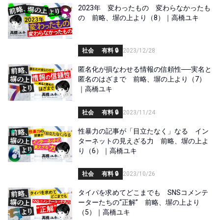
2023年 変わったもの 変わらなかったも
の 前略、塀の上より（8）｜高橋ユキ
社会
有料 🔒
2023/12/28
匿名化が損なわせる情報の信頼性──実名と
匿名のはざまで 前略、塀の上より（7）
｜高橋ユキ
社会
有料 🔒
2023/11/24
性暴力の記事が「目立たなく」なる イン
ターネットの見えざる力 前略、塀の上よ
り（6）｜高橋ユキ
社会
有料 🔒
2023/10/26
タイパを求めてどこまでも SNSコメンテ
ーターたちの“正解” 前略、塀の上より
（5）｜高橋ユキ