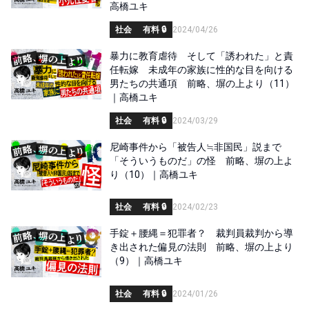
高橋ユキ
社会
有料 🔒
2024/04/26
暴力に教育虐待 そして「誘われた」と責
任転嫁 未成年の家族に性的な目を向ける
男たちの共通項 前略、塀の上より（11）
｜高橋ユキ
社会
有料 🔒
2024/03/29
尼崎事件から「被告人≒非国民」説まで
「そういうものだ」の怪 前略、塀の上よ
り（10）｜高橋ユキ
社会
有料 🔒
2024/02/23
手錠＋腰縄＝犯罪者？ 裁判員裁判から導
き出された偏見の法則 前略、塀の上より
（9）｜高橋ユキ
社会
有料 🔒
2024/01/26