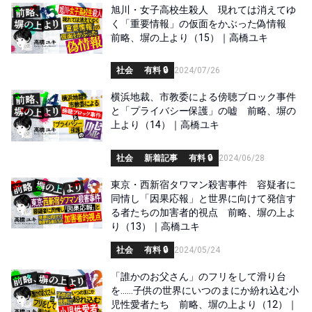
旭川・女子高校生殺人 現れては消えてゆ
く「重要情報」の仮面をかぶった偽情報
前略、塀の上より（15）｜高橋ユキ
社会
有料 🔒
2024/07/26
横浜地裁、市教委による傍聴ブロック事件
と「プライバシー保護」の嘘 前略、塀の
上より（14）｜高橋ユキ
社会
新着記事
有料 🔒
2024/06/28
東京・西新宿タワマン殺害事件 容疑者に
同情し「因果応報」と世界に向けて発信す
る者たちの加害者的視点 前略、塀の上よ
り（13）｜高橋ユキ
社会
有料 🔒
2024/05/24
「誰かのお父さん」のフリをして滑り台
を……子供の世界にいつのまにか紛れ込む小
児性愛者たち 前略、塀の上より（12）｜