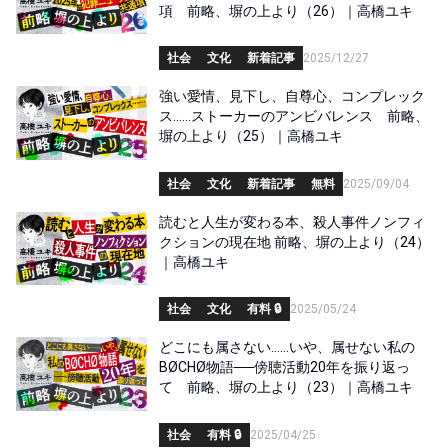
項 前略、塀の上より（26）｜高橋ユキ
社会
文化
新着記事
2025/12/27
強い愛情、見下し、自尊心、コンプレック
ス……ストーカーのアンビバレンス 前略、
塀の上より（25）｜高橋ユキ
社会
文化
新着記事
無料
2025/09/04
読むと人生が変わる本、殺人事件ノンフィ
クションの現在地 前略、塀の上より（24）
｜高橋ユキ
社会
文化
有料 🔒
2025/05/24
どこにも属さない……いや、属せない私の
BØCHØ物語──傍聴活動20年を振り返っ
て 前略、塀の上より（23）｜高橋ユキ
社会
有料 🔒
2025/04/25