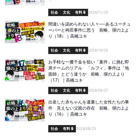
社会
文化
有料 🔒
2024/11/29
間違いを認められない人々──あるユーチュ
ーバーと袴田事件に思う 前略、塀の上よ
り（18）｜高橋ユキ
社会
文化
有料 🔒
2024/10/25
お手軽な一攫千金を狙い「案件」に挑む即
席チームのリアル 「ルフィ」事件は「地
面師」とどう違うか 前略、塀の上より
（17）｜高橋ユキ
社会
文化
有料 🔒
2024/09/27
出産した赤ちゃんを遺棄した女性たちの事
件 見えない父親の存在 前略、塀の上よ
り（16）｜高橋ユキ
社会
有料 🔒
2024/08/23