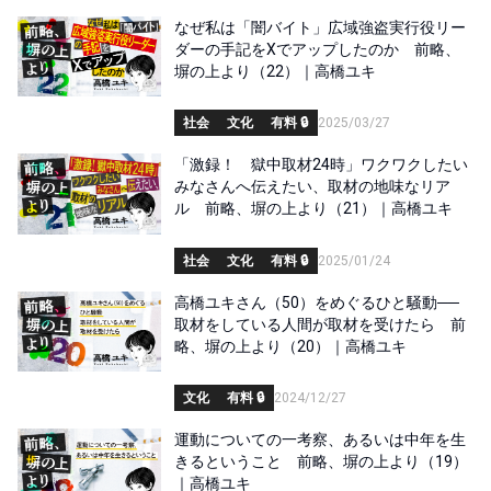
なぜ私は「闇バイト」広域強盗実行役リー
ダーの手記をXでアップしたのか 前略、
塀の上より（22）｜高橋ユキ
社会
文化
有料 🔒
2025/03/27
「激録！ 獄中取材24時」ワクワクしたい
みなさんへ伝えたい、取材の地味なリア
ル 前略、塀の上より（21）｜高橋ユキ
社会
文化
有料 🔒
2025/01/24
高橋ユキさん（50）をめぐるひと騒動──
取材をしている人間が取材を受けたら 前
略、塀の上より（20）｜高橋ユキ
文化
有料 🔒
2024/12/27
運動についての一考察、あるいは中年を生
きるということ 前略、塀の上より（19）
｜高橋ユキ