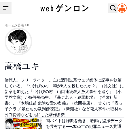
ホーム
著者
#
高橋ユキ
傍聴人。フリーライター。主に週刊誌系ウェブ媒体に記事を執筆
している。『つけびの村 噂が5人を殺したのか？』（晶文社）に
新章を加えた『つけびの村 山口連続殺人放火事件を追う』（小
学館文庫）が好評発売中。『暴走老人・犯罪劇場』（洋泉社新
書）、『木嶋佳苗 危険な愛の奥義』（徳間書店）、古くは『霞っ
子クラブ 娘たちの裁判傍聴記』（新潮社）など殺人事件の取材や
公判傍聴などを元にした著作多数。
闇バイトは詐欺を働き、教師は盗撮データ
を共有する──2025年の犯罪ニュース共通