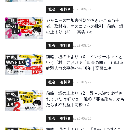
社会
有料 🔒
2023/09/28
ジャニーズ性加害問題で巻き起こる当事
者、取材者、マスコミへの批判 前略、塀
の上より（4）｜高橋ユキ
社会
有料 🔒
2023/08/24
前略、塀の上より（3） インターネットと
いう「村」における「田舎の闇」 山口連
続殺人放火事件から10年｜高橋ユキ
社会
有料 🔒
2023/07/27
前略、塀の上より（2） 殺人未遂で逮捕さ
れていたはずでは……通称「罪名落ち」がも
たらす不利益｜高橋ユキ
社会
有料 🔒
2023/06/23
前略、塀の上より（1）「真面目に働くこ