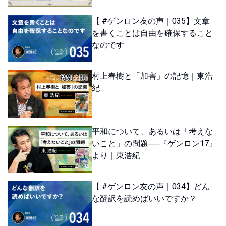
【 #ゲンロン友の声｜035】文章
を書くことは自由を確保すること
なのです
村上春樹と「加害」の記憶｜東浩
紀
平和について、あるいは「考えな
いこと」の問題──『ゲンロン17』
より｜東浩紀
【 #ゲンロン友の声｜034】どん
な翻訳を読めばいいですか？