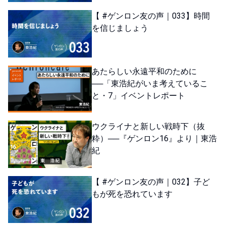
【 #ゲンロン友の声｜033】時間
を信じましょう
あたらしい永遠平和のために
──「東浩紀がいま考えているこ
と・7」イベントレポート
ウクライナと新しい戦時下（抜
粋）──『ゲンロン16』より｜東浩
紀
【 #ゲンロン友の声｜032】子ど
もが死を恐れています