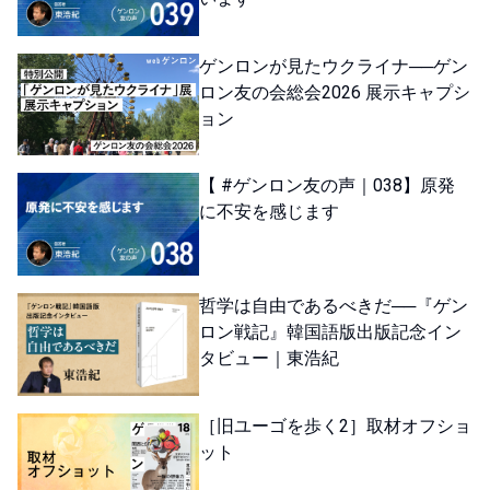
ゲンロンが見たウクライナ──ゲン
ロン友の会総会2026 展示キャプシ
ョン
【 #ゲンロン友の声｜038】原発
に不安を感じます
哲学は自由であるべきだ──『ゲン
ロン戦記』韓国語版出版記念イン
タビュー｜東浩紀
［旧ユーゴを歩く2］取材オフショ
ット